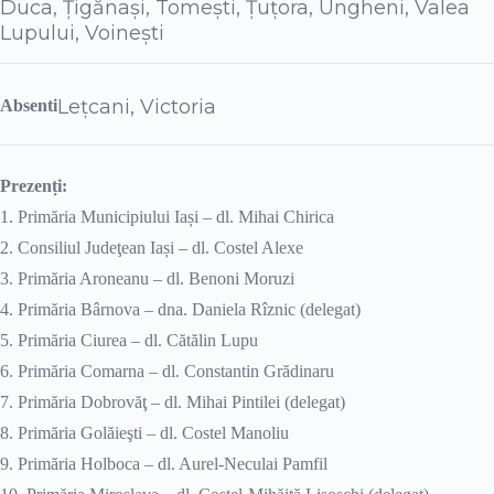
Duca, Țigănași, Tomești, Țuțora, Ungheni, Valea
Lupului, Voinești
Lețcani, Victoria
Absenti
Prezenți:
1. Primăria Municipiului Iași – dl. Mihai Chirica
2. Consiliul Judeţean Iași – dl. Costel Alexe
3. Primăria Aroneanu – dl. Benoni Moruzi
4. Primăria Bârnova – dna. Daniela Rîznic (delegat)
5. Primăria Ciurea – dl. Cătălin Lupu
6. Primăria Comarna – dl. Constantin Grădinaru
7. Primăria Dobrovăţ – dl. Mihai Pintilei (delegat)
8. Primăria Golăieşti – dl. Costel Manoliu
9. Primăria Holboca – dl. Aurel-Neculai Pamfil