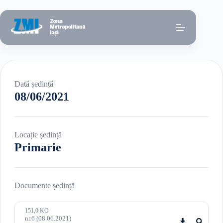
Sari
la
conținut
Dată ședință
08/06/2021
Locație ședință
Primarie
Documente ședință
151,0 KO
nr.6 (08.06.2021)