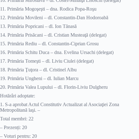
10. Primăria Miroslava – dl. Costel-Mihăiţă Lisoschi (delegat)
11. Primăria Mogoşeşti – dna. Rodica Popa-Roşu
12. Primăria Movileni – dl. Constantin-Dan Hodoroabă
13. Primăria Popricani – dl. Ion Tănasă
14. Primăria Prisăcani – dl. Cristian Musteaţă (delegat)
15. Primăria Rediu – dl. Constantin-Ciprian Grosu
16. Primăria Schitu Duca – dna. Evelina Ursachi (delegat)
17. Primăria Tomeşti – dl. Liviu Ciulei (delegat)
18. Primăria Ţuţora – dl. Cristinel Albu
19. Primăria Ungheni – dl. Iulian Marcu
20. Primăria Valea Lupului – dl. Florin-Liviu Dulgheru
Hotărâri adoptate:
1. S-a aprobat Actul Constitutiv Actualizat al Asociaţiei Zona
Metropolitană laşi. –
Total membri: 22
– Prezenți: 20
– Voturi pentru: 20