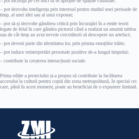
– pot încuraja pe cei mici să se apropie de spațiile culturale;
– pot dezvolta inteligența prin interesul pentru studiul unei perioade de
timp, al unei idei sau al unui exponat;
– pot să-și dezvolte gândirea critică prin încurajări în a emite teorii
legate de felul în care gândea pictorul când a realizat un anumit tablou
sau de cât timp au avut nevoie cercetătorii să descopere un artefact;
– pot deveni parte din identitatea lor, prin prisma emoțiilor trăite;
– pot induce reinterpretări personale pozitive de-a lungul timpului;
– contribuie la creșterea interacțiunii sociale.
Prima ediție a proiectului și-a propus să contribuie la facilitarea
accesului la cultură pentru copiii din zona metropolitană, în special cei
care, până în acest moment, poate au beneficiat de o expunere limitată.