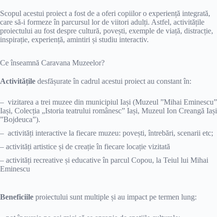
Scopul acestui proiect a fost de a oferi copiilor o experiență integrată,
care să-i formeze în parcursul lor de viitori adulți. Astfel, activitățile
proiectului au fost despre cultură, povești, exemple de viață, distracție,
inspirație, experiență, amintiri și studiu interactiv.
Ce înseamnă Caravana Muzeelor?
Activitățile
desfășurate în cadrul acestui proiect au constant în:
– vizitarea a trei muzee din municipiul Iași (Muzeul ”Mihai Eminescu”
Iași, Colecția „Istoria teatrului românesc” Iași, Muzeul Ion Creangă Iași
”Bojdeuca”).
– activități interactive la fiecare muzeu: povești, întrebări, scenarii etc;
– activități artistice și de creație în fiecare locație vizitată
– activități recreative și educative în parcul Copou, la Teiul lui Mihai
Eminescu
Beneficiile
proiectului sunt multiple și au impact pe termen lung: