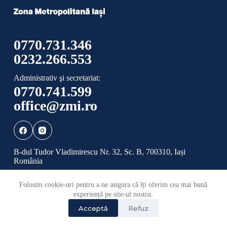
0770.731.346
0232.266.553
Administrativ şi secretariat:
0770.741.599
office@zmi.ro
B-dul Tudor Vladimirescu Nr. 32, Sc. B, 700310, Iași
România
Folosim cookie-uri pentru a ne asigura că îți oferim cea mai bună
Politică de confidențialitate
Politică cookies
experiență pe site-ul nostru.
Acceptă
Refuz
©
2026 Toate drepturile rezervate ADI ZONA
METROPOLITANĂ IAȘI.