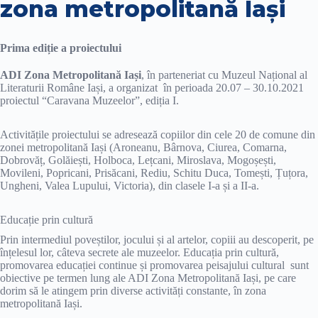
zona metropolitană Iași
Prima ediție a proiectului
ADI Zona Metropolitană Iași
, în parteneriat cu Muzeul Național al
Literaturii Române Iași, a organizat în perioada 20.07 – 30.10.2021
proiectul “Caravana Muzeelor”, ediția I.
Activitățile proiectului se adresează copiilor din cele 20 de comune din
zonei metropolitană Iași (Aroneanu, Bârnova, Ciurea, Comarna,
Dobrovăț, Golăiești, Holboca, Lețcani, Miroslava, Mogoșești,
Movileni, Popricani, Prisăcani, Rediu, Schitu Duca, Tomești, Țuțora,
Ungheni, Valea Lupului, Victoria), din clasele I-a și a II-a.
Educație prin cultură
Prin intermediul poveștilor, jocului și al artelor, copiii au descoperit, pe
înțelesul lor, câteva secrete ale muzeelor. Educația prin cultură,
promovarea educației continue și promovarea peisajului cultural sunt
obiective pe termen lung ale ADI Zona Metropolitană Iași, pe care
dorim să le atingem prin diverse activități constante, în zona
metropolitană Iași.