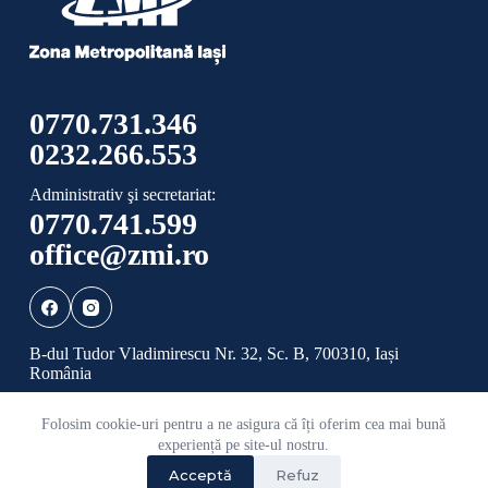
0770.731.346
0232.266.553
Administrativ şi secretariat:
0770.741.599
office@zmi.ro
B-dul Tudor Vladimirescu Nr. 32, Sc. B, 700310, Iași
România
Folosim cookie-uri pentru a ne asigura că îți oferim cea mai bună
Politică de confidențialitate
Politică cookies
experiență pe site-ul nostru.
Acceptă
Refuz
©
2026 Toate drepturile rezervate ADI ZONA