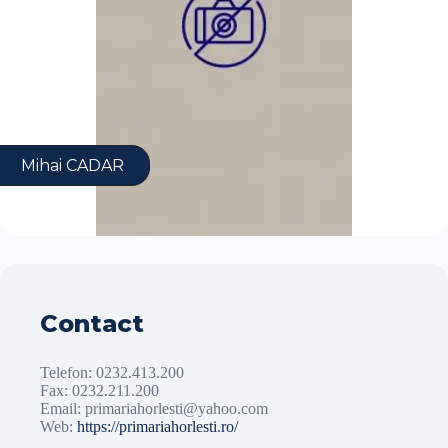
Mihai CADAR
Primar — Primăria Comunei Horleşti
Mihai CADAR
Primar HORLEȘTI
Contact
Telefon: 0232.413.200
Fax:
0232.211.200
Email: primariahorlesti@yahoo.com
Web:
https://primariahorlesti.ro/