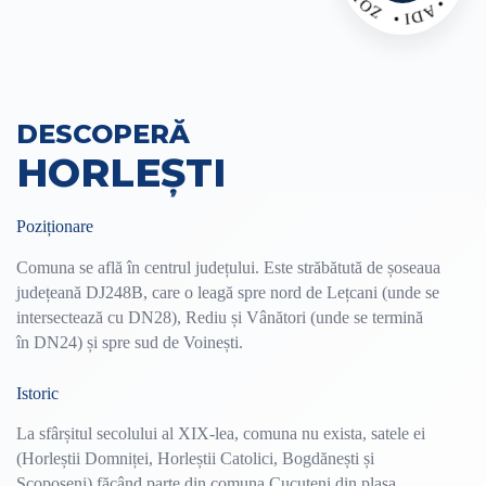
DESCOPERĂ
HORLEŞTI
Poziționare
Comuna se află în centrul județului. Este străbătută de șoseaua
județeană DJ248B, care o leagă spre nord de Lețcani (unde se
intersectează cu DN28), Rediu și Vânători (unde se termină
în DN24) și spre sud de Voinești.
Istoric
La sfârșitul secolului al XIX-lea, comuna nu exista, satele ei
(Horleștii Domniței, Horleștii Catolici, Bogdănești și
Scoposeni) făcând parte din comuna Cucuteni din plasa