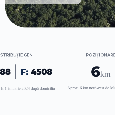
ISTRIBUȚIE GEN
POZIȚIONAR
6
88
4508
F:
km
Aprox. 6 km nord-vest de Mun
a 1 ianuarie 2024 după domiciliu