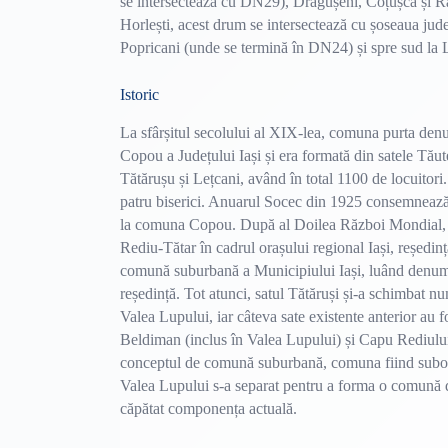
se intersectează cu DN29), Drăgușeni, Coțușca și 
Horlești, acest drum se intersectează cu șoseaua jud
Popricani (unde se termină în DN24) și spre sud la 
Istoric
La sfârșitul secolului al XIX-lea, comuna purta denu
Copou a Județului Iași și era formată din satele Tăut
Tătărușu și Lețcani, având în total 1100 de locuitor
patru biserici. Anuarul Socec din 1925 consemnează d
la comuna Copou. După al Doilea Război Mondial, c
Rediu-Tătar în cadrul orașului regional Iași, reședinț
comună suburbană a Municipiului Iași, luând denumire
reședință. Tot atunci, satul Tătăruși și-a schimbat n
Valea Lupului, iar câteva sate existente anterior au fo
Beldiman (inclus în Valea Lupului) și Capu Rediului 
conceptul de comună suburbană, comuna fiind subordo
Valea Lupului s-a separat pentru a forma o comună d
căpătat componența actuală.