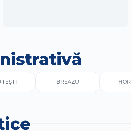
nistrativă
BREAZU
HORLEȘTI
tice