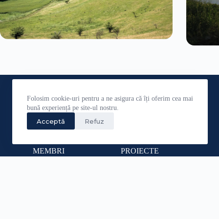
Folosim cookie-uri pentru a ne asigura că îți oferim cea mai
bună experiență pe site-ul nostru.
Explorează
Acceptă
Refuz
MEMBRI
PROIECTE
PARTENERI
CURSURI
DOCUMENTE
EVENIMENTE
WEBGIS
SEDINTE CMI