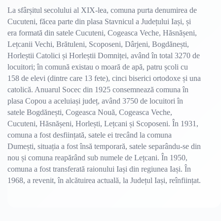
La sfârșitul secolului al XIX-lea, comuna purta denumirea de
Cucuteni, făcea parte din plasa Stavnicul a Județului Iași, și
era formată din satele Cucuteni, Cogeasca Veche, Hăsnășeni,
Lețcanii Vechi, Brătuleni, Scoposeni, Dârjeni, Bogdănești,
Horleștii Catolici și Horleștii Domniței, având în total 3270 de
locuitori; în comună existau o moară de apă, patru școli cu
158 de elevi (dintre care 13 fete), cinci biserici ortodoxe și una
catolică. Anuarul Socec din 1925 consemnează comuna în
plasa Copou a aceluiași județ, având 3750 de locuitori în
satele Bogdănești, Cogeasca Nouă, Cogeasca Veche,
Cucuteni, Hăsnășeni, Horlești, Lețcani și Scoposeni. În 1931,
comuna a fost desființată, satele ei trecând la comuna
Dumești, situația a fost însă temporară, satele separându-se din
nou și comuna reapărând sub numele de Lețcani. În 1950,
comuna a fost transferată raionului Iași din regiunea Iași. În
1968, a revenit, în alcătuirea actuală, la Județul Iași, reînființat.