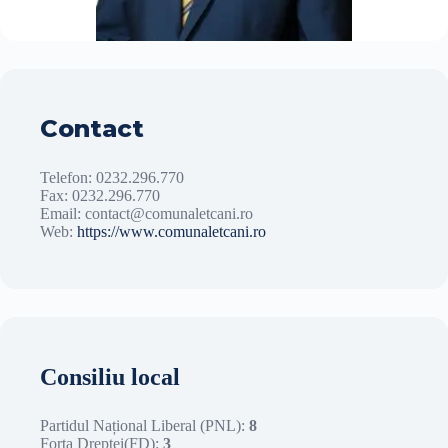
Primar — Primăria Comunei Lețcani
Stelian TURCU
Primar LEȚCANI
Contact
Telefon: 0232.296.770
Fax: 0232.296.770
Email: contact@comunaletcani.ro
Web:
https://www.comunaletcani.ro
Consiliu local
Partidul Național Liberal (PNL):
8
Forța Dreptei(FD):
3