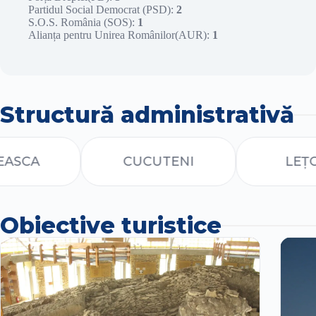
Partidul Social Democrat (PSD):
2
S.O.S. România (SOS):
1
Alianța pentru Unirea Românilor(AUR):
1
Structură administrativă
SCA
CUCUTENI
LEȚCAN
Obiective turistice