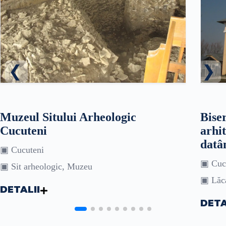
Muzeul Sitului Arheologic
Bise
Cucuteni
arhit
datâ
▣ Cucuteni
▣ Cuc
▣ Sit arheologic, Muzeu
▣ Lăca
DETALII
DETA