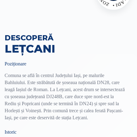
DESCOPERĂ
LEȚCANI
Poziționare
Comuna se află în centrul Județului Iași, pe malurile
Bahluiului. Este străbătută de șoseaua națională DN28, care
leagă Iașiul de Roman. La Lețcani, acest drum se intersectează
cu șoseaua județeană DJ248B, care duce spre nord-est la
Rediu și Popricani (unde se termină în DN24) și spre sud la
Horlești și Voinești. Prin comună trece și calea ferată Pașcani-
Iași, pe care este deservită de stația Lețcani.
Istoric