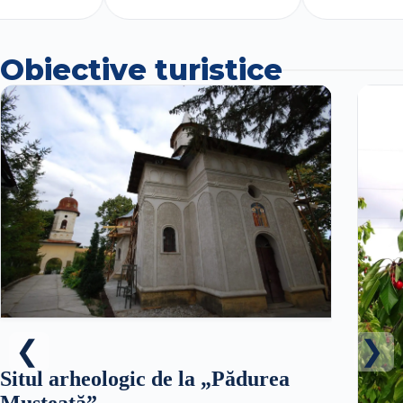
Obiective turistice
Situl arheologic de la „Pădurea
Musteață”