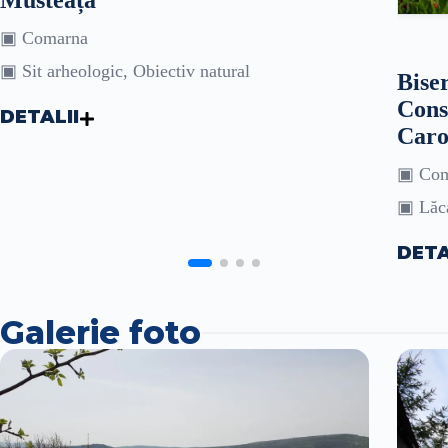
▣ Comarna
▣ Sit arheologic, Obiectiv natural
Biser
Cons
DETALII
Carol
▣ Com
▣ Lăca
DETA
Galerie foto