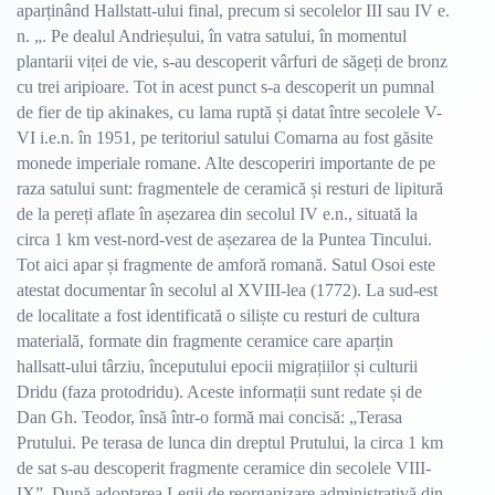
aparținând Hallstatt-ului final, precum si secolelor III sau IV e.
n. „. Pe dealul Andrieșului, în vatra satului, în momentul
plantarii viței de vie, s-au descoperit vârfuri de săgeți de bronz
cu trei aripioare. Tot in acest punct s-a descoperit un pumnal
de fier de tip akinakes, cu lama ruptă și datat între secolele V-
VI i.e.n. în 1951, pe teritoriul satului Comarna au fost găsite
monede imperiale romane. Alte descoperiri importante de pe
raza satului sunt: fragmentele de ceramică și resturi de lipitură
de la pereți aflate în așezarea din secolul IV e.n., situată la
circa 1 km vest-nord-vest de așezarea de la Puntea Tincului.
Tot aici apar și fragmente de amforă romană. Satul Osoi este
atestat documentar în secolul al XVIII-lea (1772). La sud-est
de localitate a fost identificată o siliște cu resturi de cultura
materială, formate din fragmente ceramice care aparțin
hallsatt-ului târziu, începutului epocii migrațiilor și culturii
Dridu (faza protodridu). Aceste informații sunt redate și de
Dan Gh. Teodor, însă într-o formă mai concisă: „Terasa
Prutului. Pe terasa de lunca din dreptul Prutului, la circa 1 km
de sat s-au descoperit fragmente ceramice din secolele VIII-
IX”. După adoptarea Legii de reorganizare administrativă din