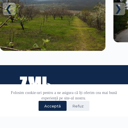
Folosim cookie-uri pentru a ne asigura că îți oferim cea mai bună
experiență pe site-ul nostru.
Acceptă
Refuz
0770.731.346
0232.266.553