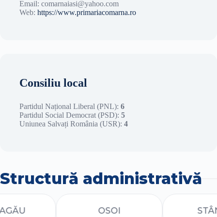
Email: comarnaiasi@yahoo.com
Web:
https://www.primariacomarna.ro
Consiliu local
Partidul Național Liberal (PNL):
6
Partidul Social Democrat (PSD):
5
Uniunea Salvați România (USR):
4
Structură administrativă
ĂU
OSOI
STÂNCA