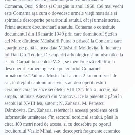
Comarna, Osoi, Stînca și Curagău in anul 1968. Cel mai vechi
este Comarna așa cum o dovedesc urmele vieții materiale și
spirituale descoperite pe teritoriul satului, cât și urmele scrise.
Prima atestare documentară a satului Comarna o constituie
documentul din 16 martie 1940 prin care domnitorul Ștefan
cel Mare dăruiește Mânăstirii Putna o prisacă la Comarna care
aparținuse până la acea data Mânăstirii Moldovița. În lucrarea
lui Dan Gh. Teodor, Descoperiri arheologice și numismatice la
est de Carpați in secolele V-XI, se menționează referitor la
descoperirile arheologice de pe teritoriul Comarnei
următoarele:”Pădurea Musteata. La circa 2 km nord-vest de
sat, in dreptul cantonului silvic, s-au descoperit resturi
ceramice caracteristice secolelor VIII-IX”. Într-o lucrare mai
ampla, intitulata Așezări din Moldova. De la paleolitic până în
secolul al XVIII-lea, autorii: N. Zaharia, M. Petrescu
Dâmbovița, Em. Zaharia, referitor la aceeași problema oferă
informațiile următoare :”in sectorul nordic al satului, până la
circa 400 metri nord de acesta, si cu deosebire pe ogorul
locuitorului Vasile Mihai, s-au descoperit fragmente ceramice