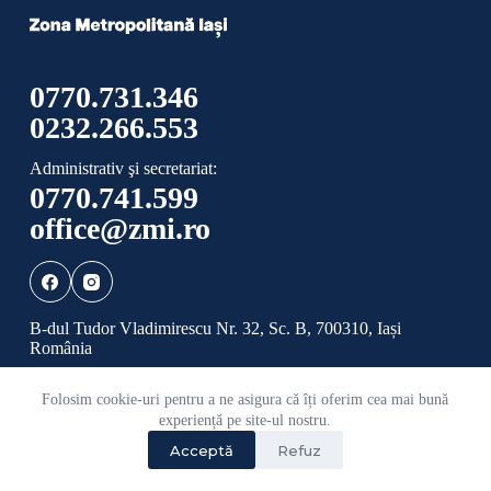
0770.731.346
0232.266.553
Administrativ şi secretariat:
0770.741.599
office@zmi.ro
B-dul Tudor Vladimirescu Nr. 32, Sc. B, 700310, Iași
România
Folosim cookie-uri pentru a ne asigura că îți oferim cea mai bună
Politică de confidențialitate
Politică cookies
experiență pe site-ul nostru.
Acceptă
Refuz
©
2026 Toate drepturile rezervate ADI ZONA
METROPOLITANĂ IAȘI.