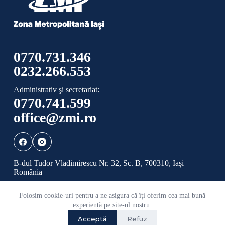
0770.731.346
0232.266.553
Administrativ şi secretariat:
0770.741.599
office@zmi.ro
B-dul Tudor Vladimirescu Nr. 32, Sc. B, 700310, Iași
România
Folosim cookie-uri pentru a ne asigura că îți oferim cea mai bună
Politică de confidențialitate
Politică cookies
experiență pe site-ul nostru.
Acceptă
Refuz
©
2026 Toate drepturile rezervate ADI ZONA