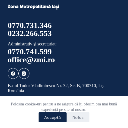
0770.731.346
0232.266.553
Administrativ şi secretariat:
0770.741.599
office@zmi.ro
B-dul Tudor Vladimirescu Nr. 32, Sc. B, 700310, Iași
România
Folosim cookie-uri pentru a ne asigura că îți oferim cea mai bună
Politică de confidențialitate
Politică cookies
experiență pe site-ul nostru.
Acceptă
Refuz
©
2026 Toate drepturile rezervate ADI ZONA
METROPOLITANĂ IAȘI.