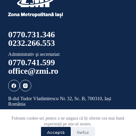
0770.731.346
0232.266.553
Administrativ şi secretariat:
0770.741.599
office@zmi.ro
B-dul Tudor Vladimirescu Nr. 32, Sc. B, 700310, Iași
România
Folosim cookie-uri pentru a ne asigura că îți oferim cea mai bună
Politică de confidențialitate
Politică cookies
experiență pe site-ul nostru.
Acceptă
Refuz
©
2026 Toate drepturile rezervate ADI ZONA