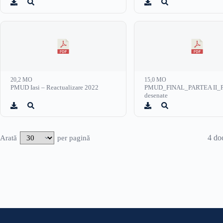
20,2 MO
15,0 MO
PMUD Iasi – Reactualizare 2022
PMUD_FINAL_PARTEA II_Pă
desenate
4 do
Arată
per pagină