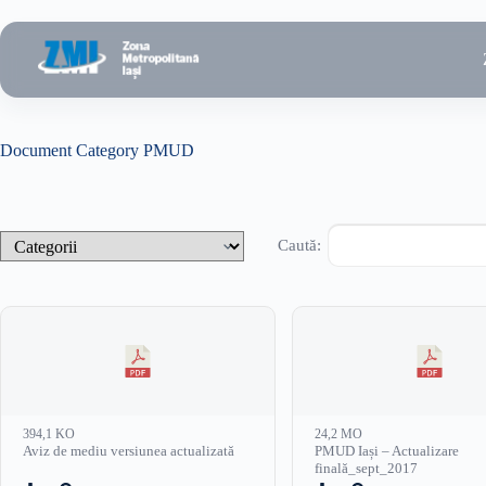
Sari
la
conținut
Document Category
PMUD
Caută:
394,1 KO
24,2 MO
Aviz de mediu versiunea actualizată
PMUD Iași – Actualizare
finală_sept_2017