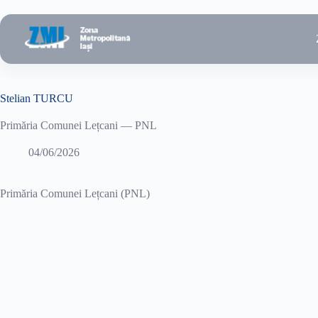
Sari
la
conținut
Stelian TURCU
Primăria Comunei Lețcani — PNL
04/06/2026
Primăria Comunei Lețcani (PNL)