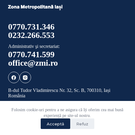
0770.731.346
0232.266.553
Administrativ şi secretariat:
0770.741.599
office@zmi.ro
B-dul Tudor Vladimirescu Nr. 32, Sc. B, 700310, Iași
România
Folosim cookie-uri pentru a ne asigura că îți oferim cea mai bună
Politică de confidențialitate
Politică cookies
experiență pe site-ul nostru.
Acceptă
Refuz
©
2026 Toate drepturile rezervate ADI ZONA
METROPOLITANĂ IAȘI.