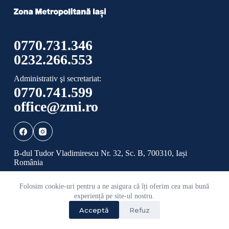
0770.731.346
0232.266.553
Administrativ şi secretariat:
0770.741.599
office@zmi.ro
B-dul Tudor Vladimirescu Nr. 32, Sc. B, 700310, Iași
România
Folosim cookie-uri pentru a ne asigura că îți oferim cea mai bună
Politică de confidențialitate
Politică cookies
experiență pe site-ul nostru.
Acceptă
Refuz
©
2026 Toate drepturile rezervate ADI ZONA
METROPOLITANĂ IAȘI.