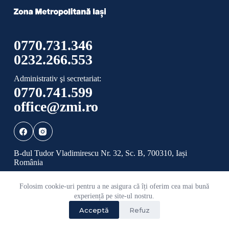
0770.731.346
0232.266.553
Administrativ şi secretariat:
0770.741.599
office@zmi.ro
B-dul Tudor Vladimirescu Nr. 32, Sc. B, 700310, Iași
România
Folosim cookie-uri pentru a ne asigura că îți oferim cea mai bună
Politică de confidențialitate
Politică cookies
experiență pe site-ul nostru.
Acceptă
Refuz
©
2026 Toate drepturile rezervate ADI ZONA
METROPOLITANĂ IAȘI.