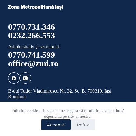
0770.731.346
0232.266.553
Administrativ şi secretariat:
0770.741.599
office@zmi.ro
B-dul Tudor Vladimirescu Nr. 32, Sc. B, 700310, Iași
România
Folosim cookie-uri pentru a ne asigura că îți oferim cea mai bună
Politică de confidențialitate
Politică cookies
experiență pe site-ul nostru.
Acceptă
Refuz
©
2026 Toate drepturile rezervate ADI ZONA
METROPOLITANĂ IAȘI.