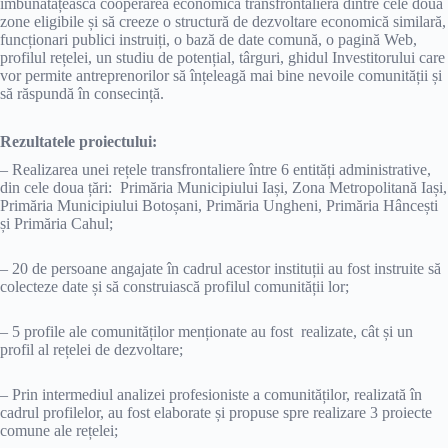
îmbunătățească cooperarea economică transfrontalieră dintre cele două
zone eligibile și să creeze o structură de dezvoltare economică similară,
funcționari publici instruiți, o bază de date comună, o pagină Web,
profilul rețelei, un studiu de potențial, târguri, ghidul Investitorului care
vor permite antreprenorilor să înțeleagă mai bine nevoile comunității și
să răspundă în consecință.
Rezultatele proiectului:
– Realizarea unei rețele transfrontaliere între 6 entități administrative,
din cele doua țări: Primăria Municipiului Iași, Zona Metropolitană Iași,
Primăria Municipiului Botoșani, Primăria Ungheni, Primăria Hâncești
și Primăria Cahul;
– 20 de persoane angajate în cadrul acestor instituții au fost instruite să
colecteze date și să construiască profilul comunității lor;
– 5 profile ale comunităților menționate au fost realizate, cât și un
profil al rețelei de dezvoltare;
– Prin intermediul analizei profesioniste a comunităților, realizată în
cadrul profilelor, au fost elaborate și propuse spre realizare 3 proiecte
comune ale rețelei;