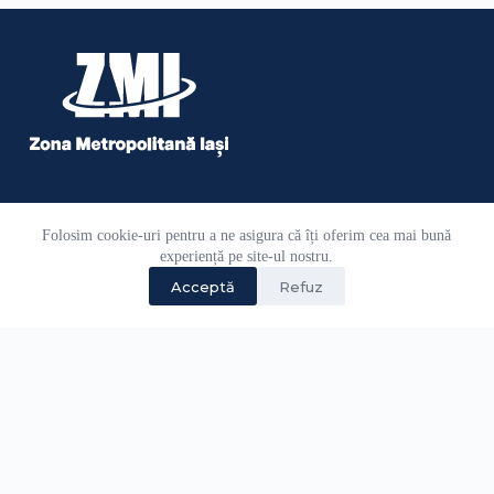
0770.731.346
Folosim cookie-uri pentru a ne asigura că îți oferim cea mai bună
0232.266.553
experiență pe site-ul nostru.
Acceptă
Refuz
Administrativ şi secretariat:
0770.741.599
office@zmi.ro
B-dul Tudor Vladimirescu Nr. 32, Sc. B, 700310, Iași
România