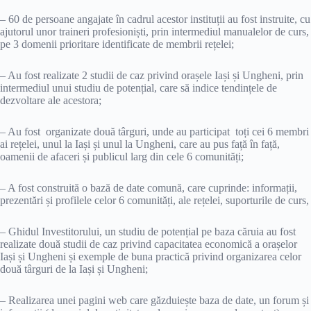
– 60 de persoane angajate în cadrul acestor instituții au fost instruite, cu
ajutorul unor traineri profesioniști, prin intermediul manualelor de curs,
pe 3 domenii prioritare identificate de membrii rețelei;
– Au fost realizate 2 studii de caz privind orașele Iași și Ungheni, prin
intermediul unui studiu de potențial, care să indice tendințele de
dezvoltare ale acestora;
– Au fost organizate două târguri, unde au participat toți cei 6 membri
ai rețelei, unul la Iași și unul la Ungheni, care au pus față în față,
oamenii de afaceri și publicul larg din cele 6 comunități;
– A fost construită o bază de date comună, care cuprinde: informații,
prezentări și profilele celor 6 comunități, ale rețelei, suporturile de curs,
– Ghidul Investitorului, un studiu de potențial pe baza căruia au fost
realizate două studii de caz privind capacitatea economică a orașelor
Iași și Ungheni și exemple de buna practică privind organizarea celor
două târguri de la Iași și Ungheni;
– Realizarea unei pagini web care găzduiește baza de date, un forum și