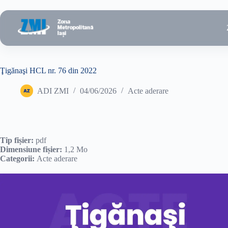
Sari
la
conținut
Ţigănaşi HCL nr. 76 din 2022
ADI ZMI
04/06/2026
Acte aderare
Tip fișier:
pdf
Dimensiune fișier:
1,2 Mo
Categorii:
Acte aderare