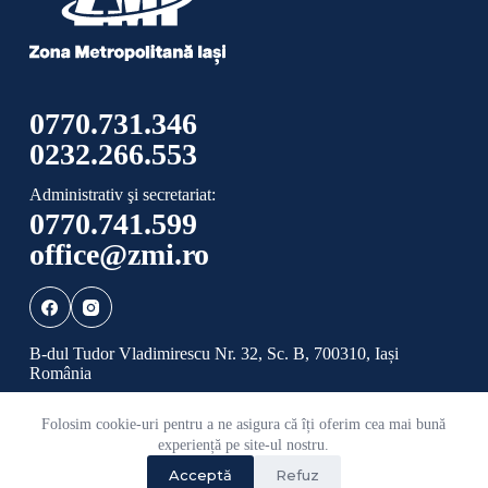
0770.731.346
0232.266.553
Administrativ şi secretariat:
0770.741.599
office@zmi.ro
B-dul Tudor Vladimirescu Nr. 32, Sc. B, 700310, Iași
România
Folosim cookie-uri pentru a ne asigura că îți oferim cea mai bună
Politică de confidențialitate
Politică cookies
experiență pe site-ul nostru.
Acceptă
Refuz
©
2026 Toate drepturile rezervate ADI ZONA