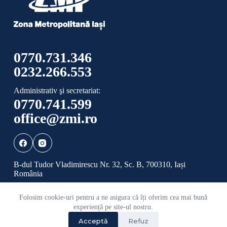
0770.731.346
0232.266.553
Administrativ şi secretariat:
0770.741.599
office@zmi.ro
B-dul Tudor Vladimirescu Nr. 32, Sc. B, 700310, Iași
România
Folosim cookie-uri pentru a ne asigura că îți oferim cea mai bună
Politică de confidențialitate
Politică cookies
experiență pe site-ul nostru.
Acceptă
Refuz
©
2026 Toate drepturile rezervate ADI ZONA