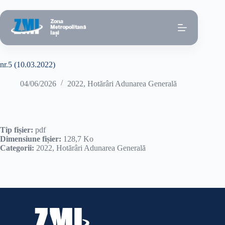
Sari
la
conținut
nr.5 (10.03.2022)
04/06/2026
2022
,
Hotărâri Adunarea Generală
Tip fișier:
pdf
Dimensiune fișier:
128,7 Ko
Categorii:
2022, Hotărâri Adunarea Generală