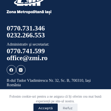
0770.731.346
0232.266.553
Administrativ şi secretariat:
0770.741.599
office@zmi.ro
B-dul Tudor Vladimirescu Nr. 32, Sc. B, 700310, Iași
România
Folosim cookie-uri pentru a ne asigura că îți oferim cea mai bună
Politică de confidențialitate
Politică cookies
experiență pe site-ul nostru.
Acceptă
Refuz
©
2026 Toate drepturile rezervate ADI ZONA