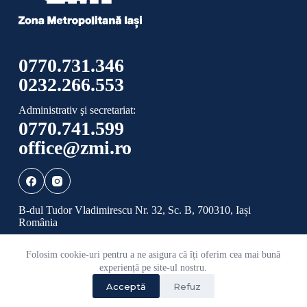
0770.731.346
0232.266.553
Administrativ şi secretariat:
0770.741.599
office@zmi.ro
B-dul Tudor Vladimirescu Nr. 32, Sc. B, 700310, Iași
România
Folosim cookie-uri pentru a ne asigura că îți oferim cea mai bună
Politică de confidențialitate
Politică cookies
experiență pe site-ul nostru.
Acceptă
Refuz
©
2026 Toate drepturile rezervate ADI ZONA
METROPOLITANĂ IAȘI.