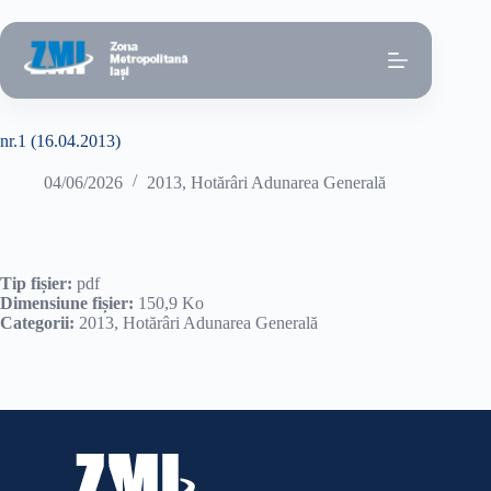
Sari
la
conținut
nr.1 (16.04.2013)
04/06/2026
2013
,
Hotărâri Adunarea Generală
Tip fișier:
pdf
Dimensiune fișier:
150,9 Ko
Categorii:
2013, Hotărâri Adunarea Generală