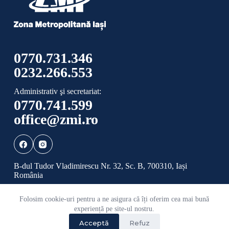
0770.731.346
0232.266.553
Administrativ şi secretariat:
0770.741.599
office@zmi.ro
B-dul Tudor Vladimirescu Nr. 32, Sc. B, 700310, Iași
România
Folosim cookie-uri pentru a ne asigura că îți oferim cea mai bună
Politică de confidențialitate
Politică cookies
experiență pe site-ul nostru.
Acceptă
Refuz
©
2026 Toate drepturile rezervate ADI ZONA