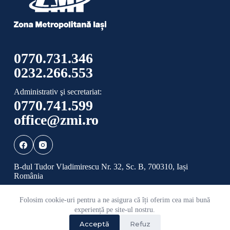
0770.731.346
0232.266.553
Administrativ şi secretariat:
0770.741.599
office@zmi.ro
B-dul Tudor Vladimirescu Nr. 32, Sc. B, 700310, Iași
România
Folosim cookie-uri pentru a ne asigura că îți oferim cea mai bună
Politică de confidențialitate
Politică cookies
experiență pe site-ul nostru.
Acceptă
Refuz
©
2026 Toate drepturile rezervate ADI ZONA