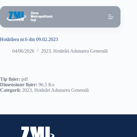
Sari
la
conținut
Hotărârea nr.6 din 09.02.2023
04/06/2026
2023
,
Hotărâri Adunarea Generală
Tip fișier:
pdf
Dimensiune fișier:
96,5 Ko
Categorii:
2023, Hotărâri Adunarea Generală