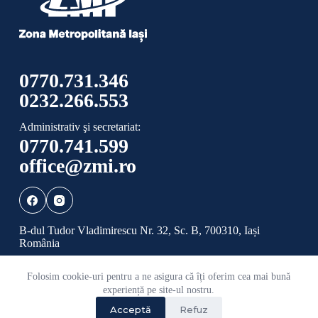
0770.731.346
0232.266.553
Administrativ şi secretariat:
0770.741.599
office@zmi.ro
B-dul Tudor Vladimirescu Nr. 32, Sc. B, 700310, Iași
România
Folosim cookie-uri pentru a ne asigura că îți oferim cea mai bună
Politică de confidențialitate
Politică cookies
experiență pe site-ul nostru.
Acceptă
Refuz
©
2026 Toate drepturile rezervate ADI ZONA