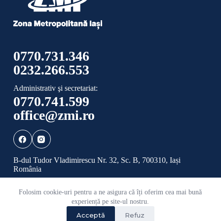
0770.731.346
0232.266.553
Administrativ şi secretariat:
0770.741.599
office@zmi.ro
B-dul Tudor Vladimirescu Nr. 32, Sc. B, 700310, Iași
România
Folosim cookie-uri pentru a ne asigura că îți oferim cea mai bună
Politică de confidențialitate
Politică cookies
experiență pe site-ul nostru.
Acceptă
Refuz
©
2026 Toate drepturile rezervate ADI ZONA