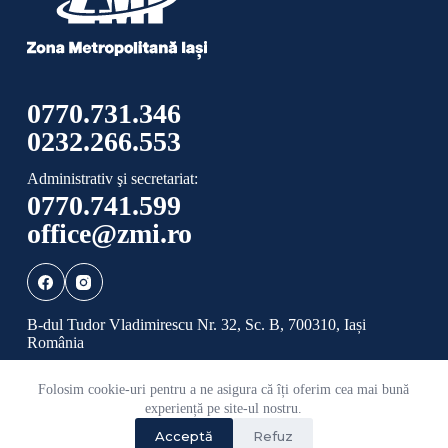
0770.731.346
0232.266.553
Administrativ şi secretariat:
0770.741.599
office@zmi.ro
B-dul Tudor Vladimirescu Nr. 32, Sc. B, 700310, Iași
România
Folosim cookie-uri pentru a ne asigura că îți oferim cea mai bună
Politică de confidențialitate
Politică cookies
experiență pe site-ul nostru.
Acceptă
Refuz
©
2026 Toate drepturile rezervate ADI ZONA