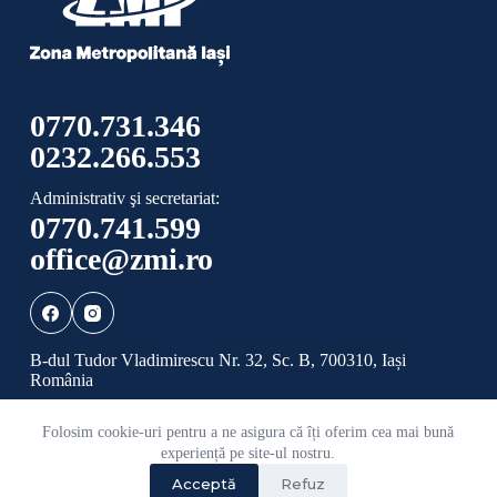
0770.731.346
0232.266.553
Administrativ şi secretariat:
0770.741.599
office@zmi.ro
B-dul Tudor Vladimirescu Nr. 32, Sc. B, 700310, Iași
România
Folosim cookie-uri pentru a ne asigura că îți oferim cea mai bună
Politică de confidențialitate
Politică cookies
experiență pe site-ul nostru.
Acceptă
Refuz
©
2026 Toate drepturile rezervate ADI ZONA