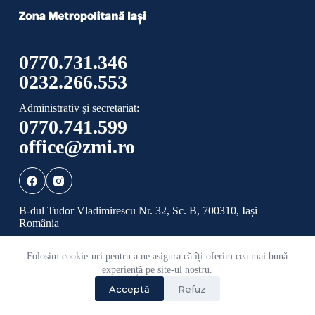
0770.731.346
0232.266.553
Administrativ şi secretariat:
0770.741.599
office@zmi.ro
B-dul Tudor Vladimirescu Nr. 32, Sc. B, 700310, Iași
România
Folosim cookie-uri pentru a ne asigura că îți oferim cea mai bună
Politică de confidențialitate
Politică cookies
experiență pe site-ul nostru.
Acceptă
Refuz
©
2026 Toate drepturile rezervate ADI ZONA
METROPOLITANĂ IAȘI.