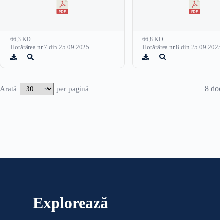
66,3 KO
66,8 KO
Hotărârea nr.7 din 25.09.2025
Hotărârea nr.8 din 25.09.202
8 do
Arată
per pagină
Explorează