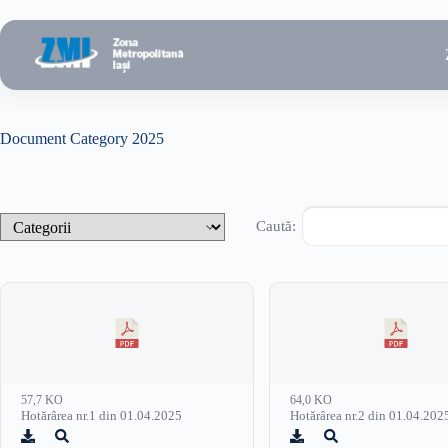
Sari
la
conținut
Document Category
2025
Caută:
57,7 KO
64,0 KO
Hotărârea nr.1 din 01.04.2025
Hotărârea nr.2 din 01.04.202