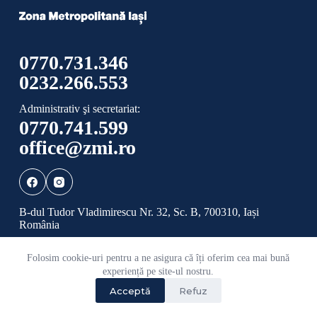
0770.731.346
0232.266.553
Administrativ şi secretariat:
0770.741.599
office@zmi.ro
B-dul Tudor Vladimirescu Nr. 32, Sc. B, 700310, Iași
România
Folosim cookie-uri pentru a ne asigura că îți oferim cea mai bună
Politică de confidențialitate
Politică cookies
experiență pe site-ul nostru.
Acceptă
Refuz
©
2026 Toate drepturile rezervate ADI ZONA
METROPOLITANĂ IAȘI.