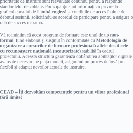
prioritățile de instruire sunt reevaluate continuu pentru a răspunde
standardelor de calitate. Participanții sunt informați cu privire la
graficul cursului de
Limbă engleză
și condițiile de acces înainte de
debutul sesiunii, solicitându-se acordul de participare pentru a asigura o
rată de succes maximă.
Vă reamintim că acest program de formare este unul de tip
non-
formal
, fiind elaborat și susținut în conformitate cu
Metodologia de
organizare a cursurilor de formare profesională altele decât cele
cu recunoaștere națională (neautorizate)
stabilită în cadrul
proiectului. Această structură garantează dobândirea abilităților digitale
avansate necesare pe piața muncii, asigurând un proces de învățare
flexibil și adaptat nevoilor actuale de instruire.
CEAD – Îți dezvoltăm competențele pentru un viitor profesional
fără limite!