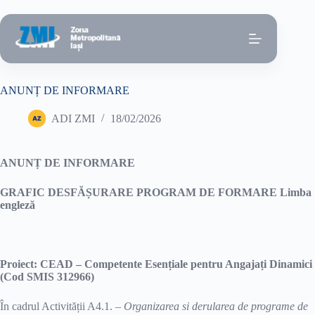
Sari
la
conținut
ANUNȚ DE INFORMARE
ADI ZMI
18/02/2026
ANUNȚ DE INFORMARE
GRAFIC DESFĂȘURARE PROGRAM DE FORMARE Limba
englez
ă
Proiect:
CEAD – Competente Esențiale pentru Angajați Dinamici
(Cod SMIS 312966)
În cadrul Activității A4.1. –
Organizarea si derularea de programe de