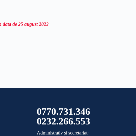
in data de 25 august 2023
0770.731.346
0232.266.553
Administrativ şi secretariat: