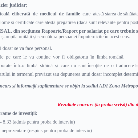
azier judiciar
;
icală eliberată de medicul de familie
care atestă starea de sănătate
plome și certificate care atestă pregătirea (dacă sunt relevante pentru pos
ISAL, din secțiunea Rapoarte/Raport per salariat pe care trebu
,
ștampila unității și semnătura persoanei împuternicite în acest sens.
 dosar se va face personal.
ele pe care le va conține vor fi obligatoriu în limba român
orate într-o limbă străină și care nu sunt însoțite de o traducere l
rului în termenul prevăzut sau depunerea unui dosar incomplet determi
ncurs și informații suplimentare se obțin la sediul ADI Zona Metropol
Rezultate concurs (la proba scrisă) din
ame de investiții:
– 8,33 (admis pentru proba de interviu)
 neprezentare (respins pentru proba de interviu)