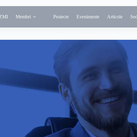
ZMI
Membri
Proiecte
Evenimente
Articole
Se