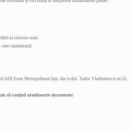
le ulterioare și va consta în susținerea următoarelor probe:
tării la concurs sunt:
u care candidează;
diul ADI Zona Metropolitană Iași, din b-dul. Tudor Vladimirescu nr.32,
buie să conțină următoarele documente: