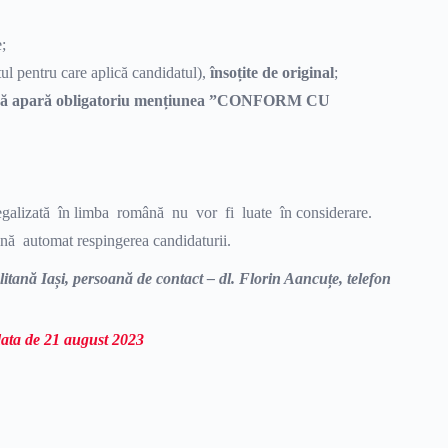
;
tul pentru care aplică candidatul),
însoțite de original
;
ie să apară obligatoriu mențiunea ”CONFORM CU
ă.
egalizată în limba română nu vor fi luate în considerare.
nă automat respingerea candidaturii.
itană Iași, persoană de contact – dl. Florin Aancuțe, telefon
 data de 21 august 2023