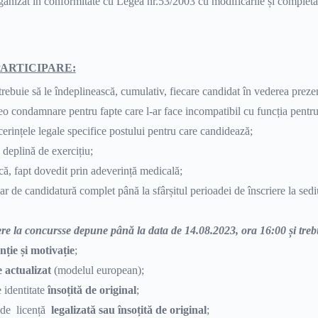
ganizat în conformitate cu Legea nr.53/2003 cu modificările și completări
PARTICIPARE:
trebuie să le îndeplinească, cumulativ, fiecare candidat în vederea prezen
vreo condamnare pentru fapte care l-ar face incompatibil cu funcția pentr
erințele legale specifice postului pentru care candidează;
 deplină de exercițiu;
că, fapt dovedit prin adeverință medicală;
r de candidatură complet până la sfârșitul perioadei de înscriere la se
ere la concursse depune până la data de 14.08.2023, ora 16:00 și tre
nție și motivație
;
e actualizat
(modelul european);
e identitate
însoțită de original
;
 de licență
legalizată sau însoțită de original
;