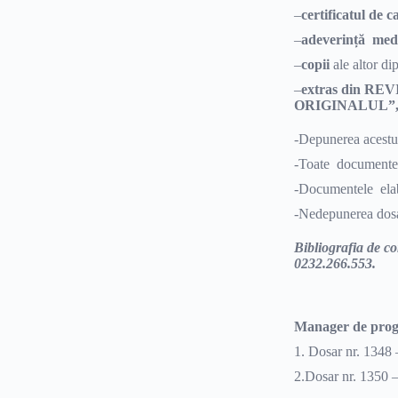
–
certificatul de c
–
adeverință med
–
copii
ale altor di
–
extras din REV
ORIGINALUL”
-Depunerea acestui
-Toate document
-Documentele elab
-Nedepunerea dosa
Bibliografia de co
0232.266.553.
Manager de progr
1. Dosar nr. 1348 
2.Dosar nr. 1350 –