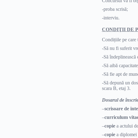
Concursul va fi or
-proba scrisă;
-interviu.
CONDIŢII DE 
Condițiile pe care 
-Să nu fi suferit 
-Să îndeplinească c
-Să aibă capacitate
-Să fie apt de mun
-Să depună un dosa
scara B, etaj 3.
Dosarul de înscri
–
scrisoare de inte
–
curriculum vita
–
copie
a actului d
–
copie
a diplomei