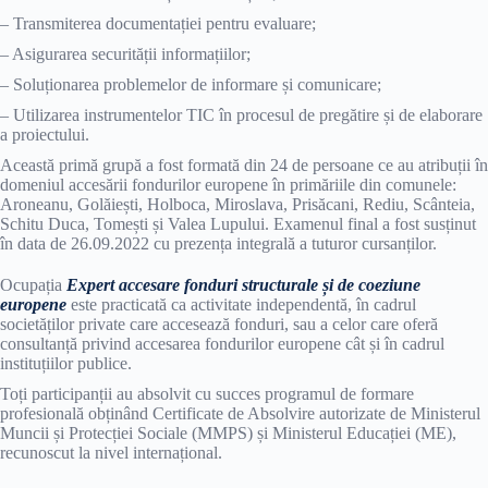
– Transmiterea documentației pentru evaluare;
– Asigurarea securității informațiilor;
– Soluționarea problemelor de informare și comunicare;
– Utilizarea instrumentelor TIC în procesul de pregătire și de elaborare
a proiectului.
Această primă grupă a fost formată din 24 de persoane ce au atribuții în
domeniul accesării fondurilor europene în primăriile din comunele:
Aroneanu, Golăiești, Holboca, Miroslava, Prisăcani, Rediu, Scânteia,
Schitu Duca, Tomești și Valea Lupului. Examenul final a fost susținut
în data de 26.09.2022 cu prezența integrală a tuturor cursanților.
Ocupația
Expert accesare fonduri structurale și de coeziune
europene
este practicată ca activitate independentă, în cadrul
societăților private care accesează fonduri, sau a celor care oferă
consultanță privind accesarea fondurilor europene cât și în cadrul
instituțiilor publice.
Toți participanții au absolvit cu succes programul de formare
profesională obținând Certificate de Absolvire autorizate de Ministerul
Muncii și Protecției Sociale (MMPS) și Ministerul Educației (ME),
recunoscut la nivel internațional.