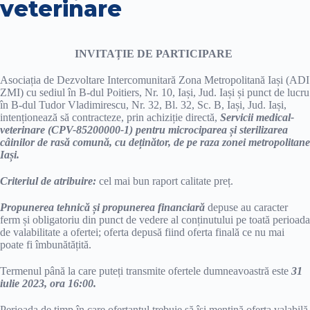
veterinare
INVITAȚIE DE PARTICIPARE
Asociația de Dezvoltare Intercomunitară Zona Metropolitană Iași (ADI
ZMI) cu sediul în B-dul Poitiers, Nr. 10, Iași, Jud. Iași și punct de lucru
în B-dul Tudor Vladimirescu, Nr. 32, Bl. 32, Sc. B, Iași, Jud. Iași,
intenționează să contracteze, prin achiziție directă,
Servicii medical-
veterinare (CPV-85200000-1) pentru microciparea și sterilizarea
câinilor de rasă comună, cu deținător, de pe raza zonei metropolitane
Iași.
Criteriul de atribuire:
cel mai bun raport calitate preț.
Propunerea tehnică și propunerea financiară
depuse au caracter
ferm și obligatoriu din punct de vedere al conținutului pe toată perioada
de valabilitate a ofertei; oferta depusă fiind oferta finală ce nu mai
poate fi îmbunătățită.
Termenul până la care puteți transmite ofertele dumneavoastră este
31
iulie 2023, ora 16:00.
Perioada de timp în care ofertantul trebuie să își mențină oferta valabilă