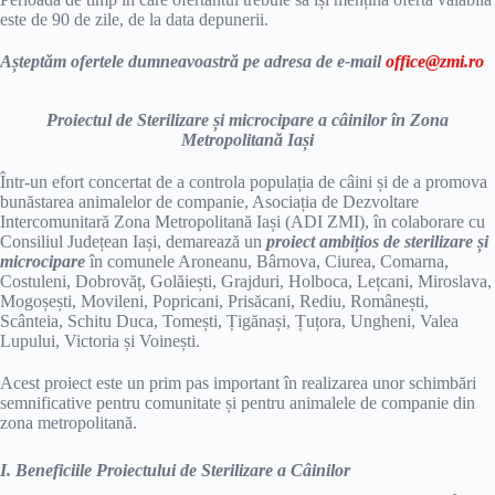
este de 90 de zile, de la data depunerii.
Așteptăm ofertele dumneavoastră pe adresa de e-mail
office@zmi.ro
Proiectul de Sterilizare și microcipare a câinilor în Zona
Metropolitană Iași
Într-un efort concertat de a controla populația de câini și de a promova
bunăstarea animalelor de companie, Asociația de Dezvoltare
Intercomunitară Zona Metropolitană Iași (ADI ZMI), în colaborare cu
Consiliul Județean Iași, demarează un
proiect ambițios de sterilizare și
microcipare
în comunele Aroneanu, Bârnova, Ciurea, Comarna,
Costuleni, Dobrovăț, Golăiești, Grajduri, Holboca, Lețcani, Miroslava,
Mogoșești, Movileni, Popricani, Prisăcani, Rediu, Românești,
Scânteia, Schitu Duca, Tomești, Țigănași, Țuțora, Ungheni, Valea
Lupului, Victoria și Voinești.
Acest proiect este un prim pas important în realizarea unor schimbări
semnificative pentru comunitate și pentru animalele de companie din
zona metropolitană.
I. Beneficiile Proiectului de Sterilizare a Câinilor