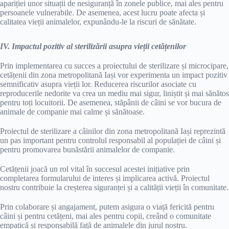
apariției unor situații de nesiguranță în zonele publice, mai ales pentru
persoanele vulnerabile. De asemenea, acest lucru poate afecta și
calitatea vieții animalelor, expunându-le la riscuri de sănătate.
IV. Impactul pozitiv al sterilizării asupra vieții cetățenilor
Prin implementarea cu succes a proiectului de sterilizare și microcipare,
cetățenii din zona metropolitană Iași vor experimenta un impact pozitiv
semnificativ asupra vieții lor. Reducerea riscurilor asociate cu
reproducerile nedorite va crea un mediu mai sigur, liniștit și mai sănătos
pentru toți locuitorii. De asemenea, stăpânii de câini se vor bucura de
animale de companie mai calme și sănătoase.
Proiectul de sterilizare a câinilor din zona metropolitană Iași reprezintă
un pas important pentru controlul responsabil al populației de câini și
pentru promovarea bunăstării animalelor de companie.
Cetățenii joacă un rol vital în succesul acestei inițiative prin
completarea formularului de interes și implicarea activă. Proiectul
nostru contribuie la creșterea siguranței și a calității vieții în comunitate.
Prin colaborare și angajament, putem asigura o viață fericită pentru
câini și pentru cetățeni, mai ales pentru copii, creând o comunitate
empatică și responsabilă față de animalele din jurul nostru.