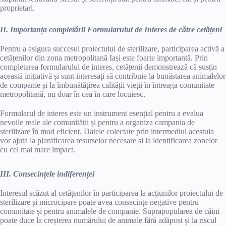
proprietari.
II. Importanța completării Formularului de Interes de către cetățeni
Pentru a asigura succesul proiectului de sterilizare, participarea activă a
cetățenilor din zona metropolitană Iași este foarte importantă. Prin
completarea formularului de interes, cetățenii demonstrează că susțin
această inițiativă și sunt interesați să contribuie la bunăstarea animalelor
de companie și la îmbunătățirea calității vieții în întreaga comunitate
metropolitană, nu doar în cea în care locuiesc.
Formularul de interes este un instrument esențial pentru a evalua
nevoile reale ale comunității și pentru a organiza campania de
sterilizare în mod eficient. Datele colectate prin intermediul acestuia
vor ajuta la planificarea resurselor necesare și la identificarea zonelor
cu cel mai mare impact.
III. Consecințele indiferenței
Interesul scăzut al cetățenilor în participarea la acțiunilor proiectului de
sterilizare și microcipare poate avea consecințe negative pentru
comunitate și pentru animalele de companie. Suprapopularea de câini
poate duce la creșterea numărului de animale fără adăpost și la riscul