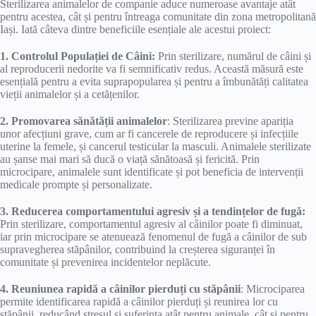
Sterilizarea animalelor de companie aduce numeroase avantaje atât
pentru acestea, cât și pentru întreaga comunitate din zona metropolitană
Iași. Iată câteva dintre beneficiile esențiale ale acestui proiect:
1. Controlul Populației de Câini:
Prin sterilizare, numărul de câini și
al reproducerii nedorite va fi semnificativ redus. Această măsură este
esențială pentru a evita suprapopularea și pentru a îmbunătăți calitatea
vieții animalelor și a cetățenilor.
2. Promovarea sănătății animalelor
: Sterilizarea previne apariția
unor afecțiuni grave, cum ar fi cancerele de reproducere și infecțiile
uterine la femele, și cancerul testicular la masculi. Animalele sterilizate
au șanse mai mari să ducă o viață sănătoasă și fericită. Prin
microcipare, animalele sunt identificate și pot beneficia de intervenții
medicale prompte și personalizate.
3. Reducerea comportamentului agresiv și a tendințelor de fugă:
Prin sterilizare, comportamentul agresiv al câinilor poate fi diminuat,
iar prin microcipare se atenuează fenomenul de fugă a câinilor de sub
supravegherea stăpânilor, contribuind la creșterea siguranței în
comunitate și prevenirea incidentelor neplăcute.
4. Reuniunea rapidă a câinilor pierduți cu stăpânii
: Microciparea
permite identificarea rapidă a câinilor pierduți și reunirea lor cu
stăpânii, reducând stresul și suferința atât pentru animale, cât și pentru